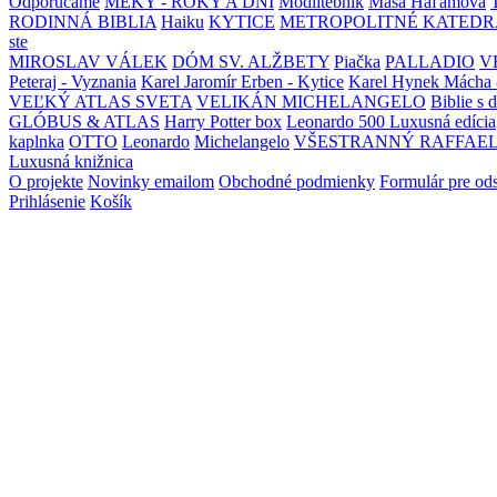
Odporúčame
MEKY - ROKY A DNI
Modlitebník
Maša Haľamová
RODINNÁ BIBLIA
Haiku
KYTICE
METROPOLITNÉ KATEDR
ste
MIROSLAV VÁLEK
DÓM SV. ALŽBETY
Piačka
PALLADIO
V
Peteraj - Vyznania
Karel Jaromír Erben - Kytice
Karel Hynek Mácha 
VEĽKÝ ATLAS SVETA
VELIKÁN MICHELANGELO
Biblie s 
GLÓBUS & ATLAS
Harry Potter box
Leonardo 500 Luxusná edícia
kaplnka
OTTO
Leonardo
Michelangelo
VŠESTRANNÝ RAFFAE
Luxusná knižnica
O projekte
Novinky emailom
Obchodné podmienky
Formulár pre od
Prihlásenie
Košík