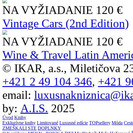
NA VYŽIADANIE
120 €
Vintage Cars (2nd Edition)
NA VYŽIADANIE
120 €
Wine & Travel Latin Ameri
© IKAR, a.s., Miletičova 23
+421 2 49 104 346
,
+421 9
email:
luxusnakniznica@ika
by:
A.I.S.
2025
Úvod
Knihy
Exkluzívne knihy
Limitované
Luxusné edície
TOPsellery
Móda
Cest
ZMEŠKALI STE
DOPLNKY