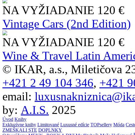
NA VYŽIADANIE
120 €
Vintage Cars (2nd Edition)
NA VYŽIADANIE
120 €
Wine & Travel Latin Ameri
© IKAR, a.s., Miletičova 23
+421 2 49 104 346
,
+421 9
email:
luxusnakniznica@ika
by:
A.I.S.
2025
Úvod
Knihy
Exkluzívne knihy
Limitované
Luxusné edície
TOPsellery
Móda
Cest
ZMEŠKALI STE
DOPLNKY