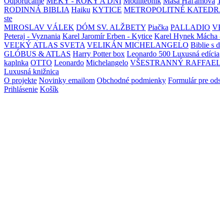
Odporúčame
MEKY - ROKY A DNI
Modlitebník
Maša Haľamová
RODINNÁ BIBLIA
Haiku
KYTICE
METROPOLITNÉ KATEDR
ste
MIROSLAV VÁLEK
DÓM SV. ALŽBETY
Piačka
PALLADIO
V
Peteraj - Vyznania
Karel Jaromír Erben - Kytice
Karel Hynek Mácha 
VEĽKÝ ATLAS SVETA
VELIKÁN MICHELANGELO
Biblie s 
GLÓBUS & ATLAS
Harry Potter box
Leonardo 500 Luxusná edícia
kaplnka
OTTO
Leonardo
Michelangelo
VŠESTRANNÝ RAFFAE
Luxusná knižnica
O projekte
Novinky emailom
Obchodné podmienky
Formulár pre od
Prihlásenie
Košík