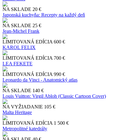
NA SKLADE
20 €
Japonská kuchyňa: Recepty na každý deň
NA SKLADE
25 €
Jean-Michel Frank
LIMITOVANÁ EDÍCIA
600 €
KAROL FELIX
LIMITOVANÁ EDÍCIA
700 €
LEA FEKETE
LIMITOVANÁ EDÍCIA
990 €
Leonardo da Vinci - Anatomický atlas
NA SKLADE
140 €
Louis Vuitton: Virgil Abloh (Classic Cartoon Cover)
NA VYŽIADANIE
105 €
Malta Heritage
LIMITOVANÁ EDÍCIA
1 500 €
Metropolitné katedrály
NA SKLADE
40 €