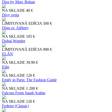
Dior by Marc Bohan
NA SKLADE
40 €
Divy sveta
LIMITOVANÁ EDÍCIA
500 €
Dóm sv. Alžbety
NA SKLADE
105 €
Dubai Wonder
LIMITOVANÁ EDÍCIA
990 €
ELÁN
NA SKLADE
39,90 €
Elán
NA SKLADE
120 €
Emily in Paris: The Fashion Guide
NA SKLADE
1 200 €
Falcons From Saudi Arabia
NA SKLADE
120 €
Federer (Classic)