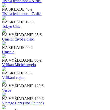
Tisíc a jedna noc – 5. diel
NA SKLADE
40 €
Tisíc a jedna noc – 7. diel
NA SKLADE
105 €
Tokyo Chic
NA VYŽIADANIE
35 €
Umelci: život a dielo
NA SKLADE
40 €
Umenie
NA VYŽIADANIE
55 €
Velikán Michelangelo
NA SKLADE
48 €
Velikáni vojen
NA VYŽIADANIE
120 €
Vespa
NA VYŽIADANIE
120 €
Vintage Cars (2nd Edition)