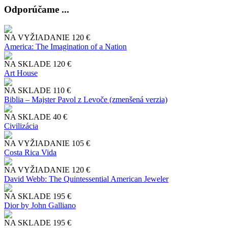
Odporúčame ...
NA VYŽIADANIE
120 €
America: The Imagination of a Nation
NA SKLADE
120 €
Art House
NA SKLADE
110 €
Biblia – Majster Pavol z Levoče (zmenšená verzia)
NA SKLADE
40 €
Civilizácia
NA VYŽIADANIE
105 €
Costa Rica Vida
NA VYŽIADANIE
120 €
David Webb: The Quintessential American Jeweler
NA SKLADE
195 €
Dior by John Galliano
NA SKLADE
195 €