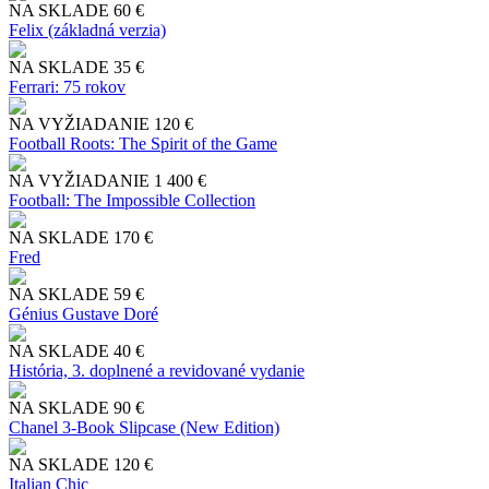
NA SKLADE
60 €
Felix (základná verzia)
NA SKLADE
35 €
Ferrari: 75 rokov
NA VYŽIADANIE
120 €
Football Roots: The Spirit of the Game
NA VYŽIADANIE
1 400 €
Football: The Impossible Collection
NA SKLADE
170 €
Fred
NA SKLADE
59 €
Génius Gustave Doré
NA SKLADE
40 €
História, 3. doplnené a revidované vydanie
NA SKLADE
90 €
Chanel 3-Book Slipcase (New Edition)
NA SKLADE
120 €
Italian Chic