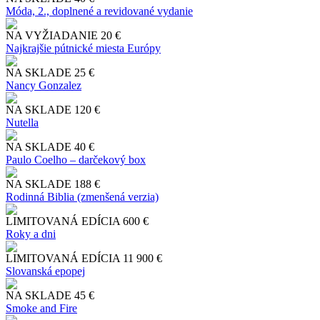
Móda, 2., doplnené a revidované vydanie
NA VYŽIADANIE
20 €
Najkrajšie pútnické miesta Európy
NA SKLADE
25 €
Nancy Gonzalez
NA SKLADE
120 €
Nutella
NA SKLADE
40 €
Paulo Coelho – darčekový box
NA SKLADE
188 €
Rodinná Biblia (zmenšená verzia)
LIMITOVANÁ EDÍCIA
600 €
Roky a dni
LIMITOVANÁ EDÍCIA
11 900 €
Slo​vanská epopej
NA SKLADE
45 €
Smoke and Fire