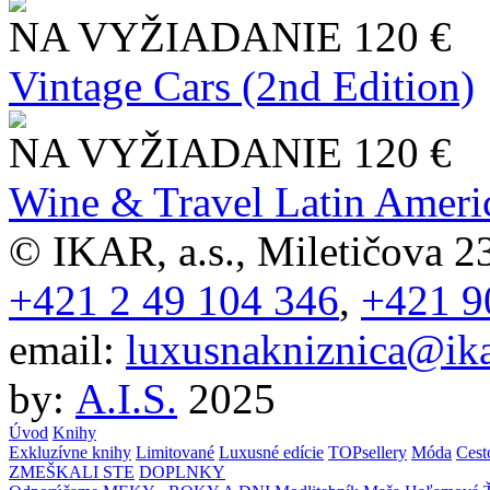
NA VYŽIADANIE
120 €
Vintage Cars (2nd Edition)
NA VYŽIADANIE
120 €
Wine & Travel Latin Ameri
© IKAR, a.s., Miletičova 23
+421 2 49 104 346
,
+421 9
email:
luxusnakniznica@ika
by:
A.I.S.
2025
Úvod
Knihy
Exkluzívne knihy
Limitované
Luxusné edície
TOPsellery
Móda
Cest
ZMEŠKALI STE
DOPLNKY