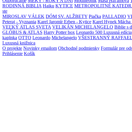
Odporúčame
MEKY - ROKY A DNI
Modlitebník
Maša Haľamová
RODINNÁ BIBLIA
Haiku
KYTICE
METROPOLITNÉ KATEDR
ste
MIROSLAV VÁLEK
DÓM SV. ALŽBETY
Piačka
PALLADIO
V
Peteraj - Vyznania
Karel Jaromír Erben - Kytice
Karel Hynek Mácha 
VEĽKÝ ATLAS SVETA
VELIKÁN MICHELANGELO
Biblie s 
GLÓBUS & ATLAS
Harry Potter box
Leonardo 500 Luxusná edícia
kaplnka
OTTO
Leonardo
Michelangelo
VŠESTRANNÝ RAFFAE
Luxusná knižnica
O projekte
Novinky emailom
Obchodné podmienky
Formulár pre od
Prihlásenie
Košík