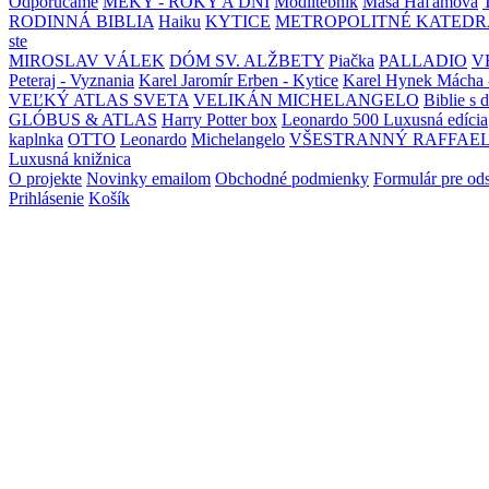
Odporúčame
MEKY - ROKY A DNI
Modlitebník
Maša Haľamová
RODINNÁ BIBLIA
Haiku
KYTICE
METROPOLITNÉ KATEDR
ste
MIROSLAV VÁLEK
DÓM SV. ALŽBETY
Piačka
PALLADIO
V
Peteraj - Vyznania
Karel Jaromír Erben - Kytice
Karel Hynek Mácha 
VEĽKÝ ATLAS SVETA
VELIKÁN MICHELANGELO
Biblie s 
GLÓBUS & ATLAS
Harry Potter box
Leonardo 500 Luxusná edícia
kaplnka
OTTO
Leonardo
Michelangelo
VŠESTRANNÝ RAFFAE
Luxusná knižnica
O projekte
Novinky emailom
Obchodné podmienky
Formulár pre od
Prihlásenie
Košík