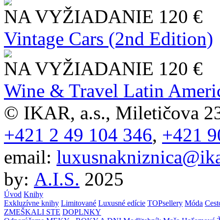
NA VYŽIADANIE
120 €
Vintage Cars (2nd Edition)
NA VYŽIADANIE
120 €
Wine & Travel Latin Ameri
© IKAR, a.s., Miletičova 23
+421 2 49 104 346
,
+421 9
email:
luxusnakniznica@ika
by:
A.I.S.
2025
Úvod
Knihy
Exkluzívne knihy
Limitované
Luxusné edície
TOPsellery
Móda
Cest
ZMEŠKALI STE
DOPLNKY