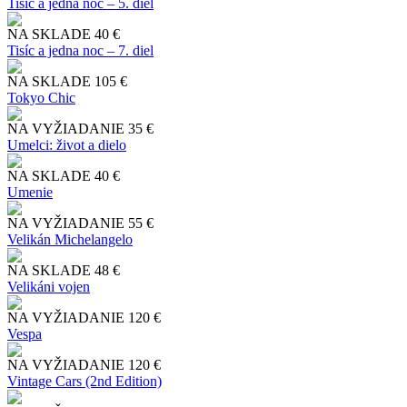
Tisíc a jedna noc – 5. diel
NA SKLADE
40 €
Tisíc a jedna noc – 7. diel
NA SKLADE
105 €
Tokyo Chic
NA VYŽIADANIE
35 €
Umelci: život a dielo
NA SKLADE
40 €
Umenie
NA VYŽIADANIE
55 €
Velikán Michelangelo
NA SKLADE
48 €
Velikáni vojen
NA VYŽIADANIE
120 €
Vespa
NA VYŽIADANIE
120 €
Vintage Cars (2nd Edition)