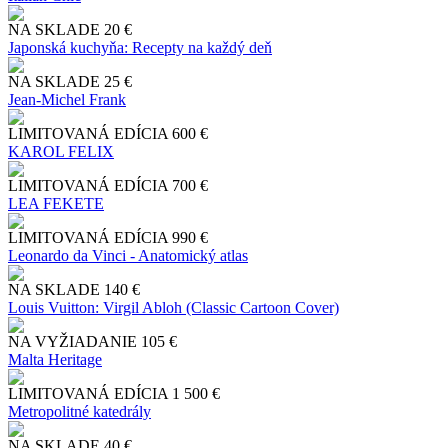
NA SKLADE
20 €
Japonská kuchyňa: Recepty na každý deň
NA SKLADE
25 €
Jean-Michel Frank
LIMITOVANÁ EDÍCIA
600 €
KAROL FELIX
LIMITOVANÁ EDÍCIA
700 €
LEA FEKETE
LIMITOVANÁ EDÍCIA
990 €
Leonardo da Vinci - Anatomický atlas
NA SKLADE
140 €
Louis Vuitton: Virgil Abloh (Classic Cartoon Cover)
NA VYŽIADANIE
105 €
Malta Heritage
LIMITOVANÁ EDÍCIA
1 500 €
Metropolitné katedrály
NA SKLADE
40 €