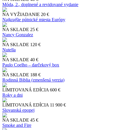
Móda, 2., doplnené a revidované vydanie
NA VYŽIADANIE
20 €
Najkrajšie pútnické miesta Európy
NA SKLADE
25 €
Nancy Gonzalez
NA SKLADE
120 €
Nutella
NA SKLADE
40 €
Paulo Coelho – darčekový box
NA SKLADE
188 €
Rodinná Biblia (zmenšená verzia)
LIMITOVANÁ EDÍCIA
600 €
Roky a dni
LIMITOVANÁ EDÍCIA
11 900 €
Slo​vanská epopej
NA SKLADE
45 €
Smoke and Fire