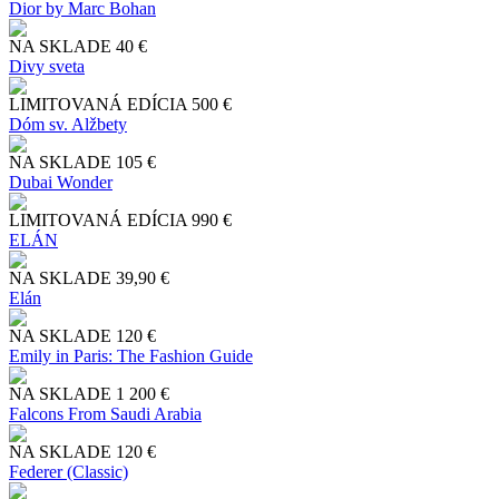
Dior by Marc Bohan
NA SKLADE
40 €
Divy sveta
LIMITOVANÁ EDÍCIA
500 €
Dóm sv. Alžbety
NA SKLADE
105 €
Dubai Wonder
LIMITOVANÁ EDÍCIA
990 €
ELÁN
NA SKLADE
39,90 €
Elán
NA SKLADE
120 €
Emily in Paris: The Fashion Guide
NA SKLADE
1 200 €
Falcons From Saudi Arabia
NA SKLADE
120 €
Federer (Classic)