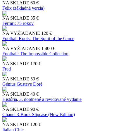
NA SKLADE
60 €
Felix (základná verzia)
NA SKLADE
35 €
Ferrari: 75 rokov
NA VYŽIADANIE
120 €
Football Roots: The Spirit of the Game
NA VYŽIADANIE
1 400 €
Football: The Impossible Collection
NA SKLADE
170 €
Fred
NA SKLADE
59 €
Génius Gustave Doré
NA SKLADE
40 €
História, 3. doplnené a revidované vydanie
NA SKLADE
90 €
Chanel 3-Book Slipcase (New Edition)
NA SKLADE
120 €
Italian Chic