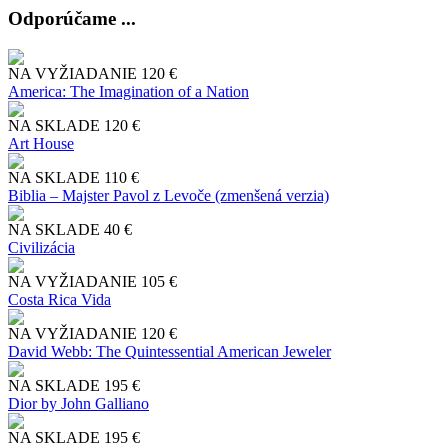
Odporúčame ...
NA VYŽIADANIE
120 €
America: The Imagination of a Nation
NA SKLADE
120 €
Art House
NA SKLADE
110 €
Biblia – Majster Pavol z Levoče (zmenšená verzia)
NA SKLADE
40 €
Civilizácia
NA VYŽIADANIE
105 €
Costa Rica Vida
NA VYŽIADANIE
120 €
David Webb: The Quintessential American Jeweler
NA SKLADE
195 €
Dior by John Galliano
NA SKLADE
195 €