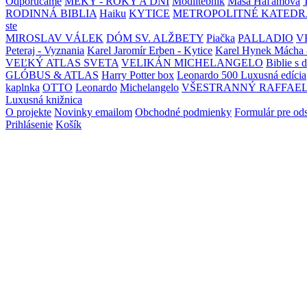
Odporúčame
MEKY - ROKY A DNI
Modlitebník
Maša Haľamová
RODINNÁ BIBLIA
Haiku
KYTICE
METROPOLITNÉ KATEDR
ste
MIROSLAV VÁLEK
DÓM SV. ALŽBETY
Piačka
PALLADIO
V
Peteraj - Vyznania
Karel Jaromír Erben - Kytice
Karel Hynek Mácha 
VEĽKÝ ATLAS SVETA
VELIKÁN MICHELANGELO
Biblie s 
GLÓBUS & ATLAS
Harry Potter box
Leonardo 500 Luxusná edícia
kaplnka
OTTO
Leonardo
Michelangelo
VŠESTRANNÝ RAFFAE
Luxusná knižnica
O projekte
Novinky emailom
Obchodné podmienky
Formulár pre od
Prihlásenie
Košík