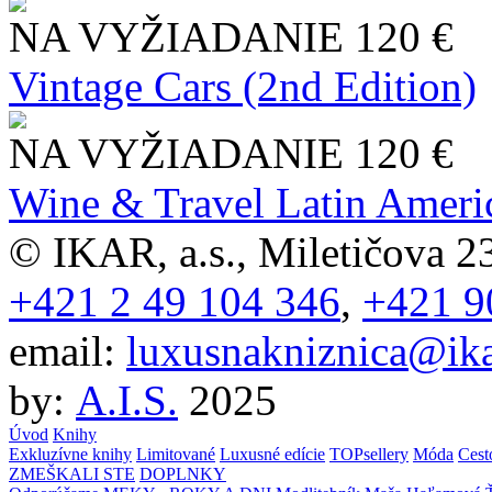
NA VYŽIADANIE
120 €
Vintage Cars (2nd Edition)
NA VYŽIADANIE
120 €
Wine & Travel Latin Ameri
© IKAR, a.s., Miletičova 23
+421 2 49 104 346
,
+421 9
email:
luxusnakniznica@ika
by:
A.I.S.
2025
Úvod
Knihy
Exkluzívne knihy
Limitované
Luxusné edície
TOPsellery
Móda
Cest
ZMEŠKALI STE
DOPLNKY