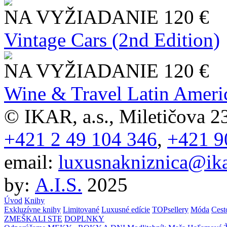
NA VYŽIADANIE
120 €
Vintage Cars (2nd Edition)
NA VYŽIADANIE
120 €
Wine & Travel Latin Ameri
© IKAR, a.s., Miletičova 23
+421 2 49 104 346
,
+421 9
email:
luxusnakniznica@ika
by:
A.I.S.
2025
Úvod
Knihy
Exkluzívne knihy
Limitované
Luxusné edície
TOPsellery
Móda
Cest
ZMEŠKALI STE
DOPLNKY