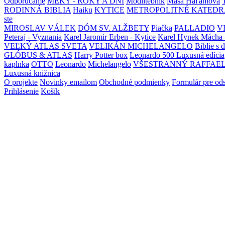
Odporúčame
MEKY - ROKY A DNI
Modlitebník
Maša Haľamová
RODINNÁ BIBLIA
Haiku
KYTICE
METROPOLITNÉ KATEDR
ste
MIROSLAV VÁLEK
DÓM SV. ALŽBETY
Piačka
PALLADIO
V
Peteraj - Vyznania
Karel Jaromír Erben - Kytice
Karel Hynek Mácha 
VEĽKÝ ATLAS SVETA
VELIKÁN MICHELANGELO
Biblie s 
GLÓBUS & ATLAS
Harry Potter box
Leonardo 500 Luxusná edícia
kaplnka
OTTO
Leonardo
Michelangelo
VŠESTRANNÝ RAFFAE
Luxusná knižnica
O projekte
Novinky emailom
Obchodné podmienky
Formulár pre od
Prihlásenie
Košík