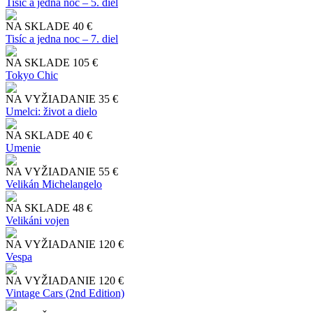
Tisíc a jedna noc – 5. diel
NA SKLADE
40 €
Tisíc a jedna noc – 7. diel
NA SKLADE
105 €
Tokyo Chic
NA VYŽIADANIE
35 €
Umelci: život a dielo
NA SKLADE
40 €
Umenie
NA VYŽIADANIE
55 €
Velikán Michelangelo
NA SKLADE
48 €
Velikáni vojen
NA VYŽIADANIE
120 €
Vespa
NA VYŽIADANIE
120 €
Vintage Cars (2nd Edition)