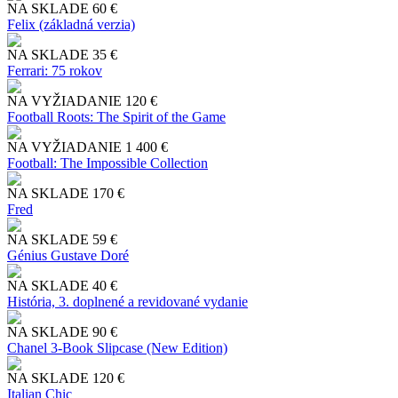
NA SKLADE
60 €
Felix (základná verzia)
NA SKLADE
35 €
Ferrari: 75 rokov
NA VYŽIADANIE
120 €
Football Roots: The Spirit of the Game
NA VYŽIADANIE
1 400 €
Football: The Impossible Collection
NA SKLADE
170 €
Fred
NA SKLADE
59 €
Génius Gustave Doré
NA SKLADE
40 €
História, 3. doplnené a revidované vydanie
NA SKLADE
90 €
Chanel 3-Book Slipcase (New Edition)
NA SKLADE
120 €
Italian Chic