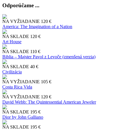
Odporúčame ...
NA VYŽIADANIE
120 €
America: The Imagination of a Nation
NA SKLADE
120 €
Art House
NA SKLADE
110 €
Biblia – Majster Pavol z Levoče (zmenšená verzia)
NA SKLADE
40 €
Civilizácia
NA VYŽIADANIE
105 €
Costa Rica Vida
NA VYŽIADANIE
120 €
David Webb: The Quintessential American Jeweler
NA SKLADE
195 €
Dior by John Galliano
NA SKLADE
195 €