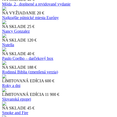
Móda, 2., doplnené a revidované vydanie
NA VYŽIADANIE
20 €
Najkrajšie pútnické miesta Európy
NA SKLADE
25 €
Nancy Gonzalez
NA SKLADE
120 €
Nutella
NA SKLADE
40 €
Paulo Coelho – darčekový box
NA SKLADE
188 €
Rodinná Biblia (zmenšená verzia)
LIMITOVANÁ EDÍCIA
600 €
Roky a dni
LIMITOVANÁ EDÍCIA
11 900 €
Slo​vanská epopej
NA SKLADE
45 €
Smoke and Fire