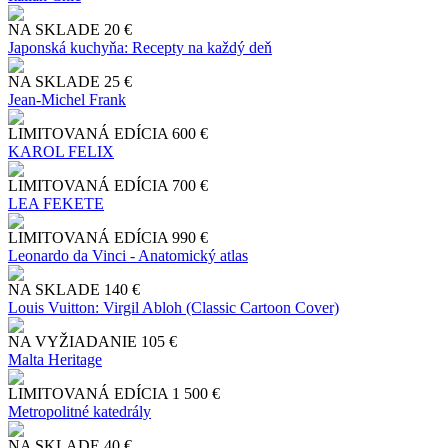
NA SKLADE
20 €
Japonská kuchyňa: Recepty na každý deň
NA SKLADE
25 €
Jean-Michel Frank
LIMITOVANÁ EDÍCIA
600 €
KAROL FELIX
LIMITOVANÁ EDÍCIA
700 €
LEA FEKETE
LIMITOVANÁ EDÍCIA
990 €
Leonardo da Vinci - Anatomický atlas
NA SKLADE
140 €
Louis Vuitton: Virgil Abloh (Classic Cartoon Cover)
NA VYŽIADANIE
105 €
Malta Heritage
LIMITOVANÁ EDÍCIA
1 500 €
Metropolitné katedrály
NA SKLADE
40 €