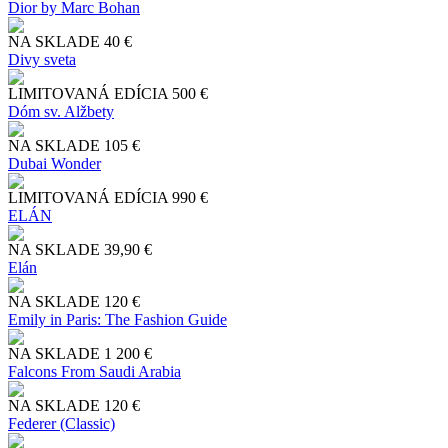
Dior by Marc Bohan
NA SKLADE
40 €
Divy sveta
LIMITOVANÁ EDÍCIA
500 €
Dóm sv. Alžbety
NA SKLADE
105 €
Dubai Wonder
LIMITOVANÁ EDÍCIA
990 €
ELÁN
NA SKLADE
39,90 €
Elán
NA SKLADE
120 €
Emily in Paris: The Fashion Guide
NA SKLADE
1 200 €
Falcons From Saudi Arabia
NA SKLADE
120 €
Federer (Classic)