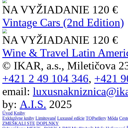
NA VYŽIADANIE
120 €
Vintage Cars (2nd Edition)
NA VYŽIADANIE
120 €
Wine & Travel Latin Ameri
© IKAR, a.s., Miletičova 23
+421 2 49 104 346
,
+421 9
email:
luxusnakniznica@ika
by:
A.I.S.
2025
Úvod
Knihy
Exkluzívne knihy
Limitované
Luxusné edície
TOPsellery
Móda
Cest
ZMEŠKALI STE
DOPLNKY