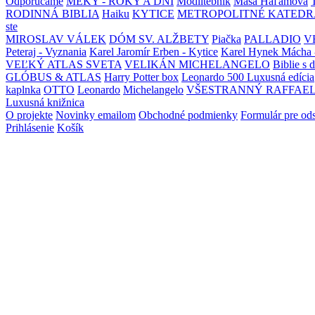
Odporúčame
MEKY - ROKY A DNI
Modlitebník
Maša Haľamová
RODINNÁ BIBLIA
Haiku
KYTICE
METROPOLITNÉ KATEDR
ste
MIROSLAV VÁLEK
DÓM SV. ALŽBETY
Piačka
PALLADIO
V
Peteraj - Vyznania
Karel Jaromír Erben - Kytice
Karel Hynek Mácha 
VEĽKÝ ATLAS SVETA
VELIKÁN MICHELANGELO
Biblie s 
GLÓBUS & ATLAS
Harry Potter box
Leonardo 500 Luxusná edícia
kaplnka
OTTO
Leonardo
Michelangelo
VŠESTRANNÝ RAFFAE
Luxusná knižnica
O projekte
Novinky emailom
Obchodné podmienky
Formulár pre od
Prihlásenie
Košík