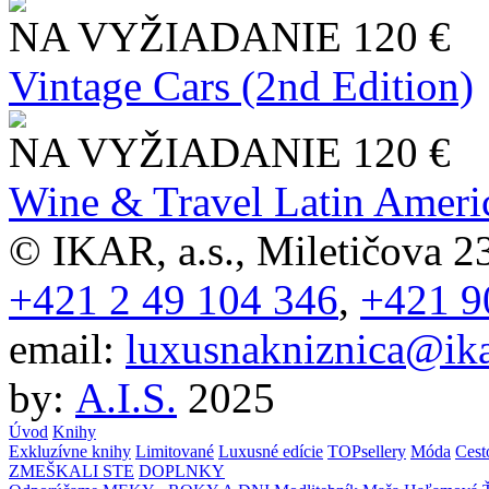
NA VYŽIADANIE
120 €
Vintage Cars (2nd Edition)
NA VYŽIADANIE
120 €
Wine & Travel Latin Ameri
© IKAR, a.s., Miletičova 23
+421 2 49 104 346
,
+421 9
email:
luxusnakniznica@ika
by:
A.I.S.
2025
Úvod
Knihy
Exkluzívne knihy
Limitované
Luxusné edície
TOPsellery
Móda
Cest
ZMEŠKALI STE
DOPLNKY