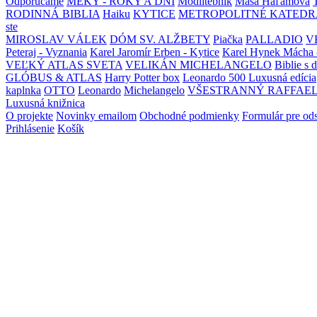
Odporúčame
MEKY - ROKY A DNI
Modlitebník
Maša Haľamová
RODINNÁ BIBLIA
Haiku
KYTICE
METROPOLITNÉ KATEDR
ste
MIROSLAV VÁLEK
DÓM SV. ALŽBETY
Piačka
PALLADIO
V
Peteraj - Vyznania
Karel Jaromír Erben - Kytice
Karel Hynek Mácha 
VEĽKÝ ATLAS SVETA
VELIKÁN MICHELANGELO
Biblie s 
GLÓBUS & ATLAS
Harry Potter box
Leonardo 500 Luxusná edícia
kaplnka
OTTO
Leonardo
Michelangelo
VŠESTRANNÝ RAFFAE
Luxusná knižnica
O projekte
Novinky emailom
Obchodné podmienky
Formulár pre od
Prihlásenie
Košík