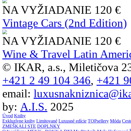
NA VYŽIADANIE
120 €
Vintage Cars (2nd Edition)
NA VYŽIADANIE
120 €
Wine & Travel Latin Ameri
© IKAR, a.s., Miletičova 23
+421 2 49 104 346
,
+421 9
email:
luxusnakniznica@ika
by:
A.I.S.
2025
Úvod
Knihy
Exkluzívne knihy
Limitované
Luxusné edície
TOPsellery
Móda
Cest
ZMEŠKALI STE
DOPLNKY