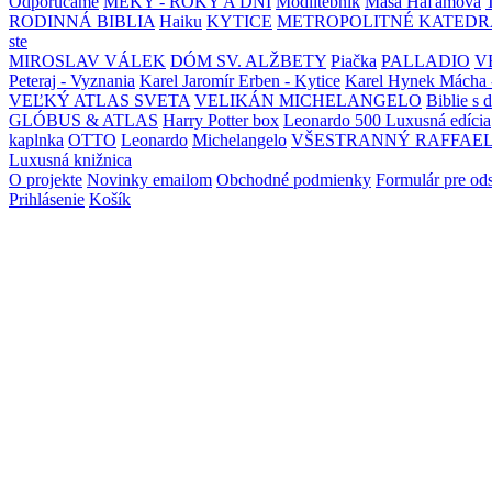
Odporúčame
MEKY - ROKY A DNI
Modlitebník
Maša Haľamová
RODINNÁ BIBLIA
Haiku
KYTICE
METROPOLITNÉ KATEDR
ste
MIROSLAV VÁLEK
DÓM SV. ALŽBETY
Piačka
PALLADIO
V
Peteraj - Vyznania
Karel Jaromír Erben - Kytice
Karel Hynek Mácha 
VEĽKÝ ATLAS SVETA
VELIKÁN MICHELANGELO
Biblie s 
GLÓBUS & ATLAS
Harry Potter box
Leonardo 500 Luxusná edícia
kaplnka
OTTO
Leonardo
Michelangelo
VŠESTRANNÝ RAFFAE
Luxusná knižnica
O projekte
Novinky emailom
Obchodné podmienky
Formulár pre od
Prihlásenie
Košík