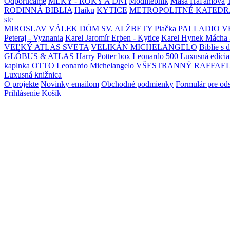
Odporúčame
MEKY - ROKY A DNI
Modlitebník
Maša Haľamová
RODINNÁ BIBLIA
Haiku
KYTICE
METROPOLITNÉ KATEDR
ste
MIROSLAV VÁLEK
DÓM SV. ALŽBETY
Piačka
PALLADIO
V
Peteraj - Vyznania
Karel Jaromír Erben - Kytice
Karel Hynek Mácha 
VEĽKÝ ATLAS SVETA
VELIKÁN MICHELANGELO
Biblie s 
GLÓBUS & ATLAS
Harry Potter box
Leonardo 500 Luxusná edícia
kaplnka
OTTO
Leonardo
Michelangelo
VŠESTRANNÝ RAFFAE
Luxusná knižnica
O projekte
Novinky emailom
Obchodné podmienky
Formulár pre od
Prihlásenie
Košík