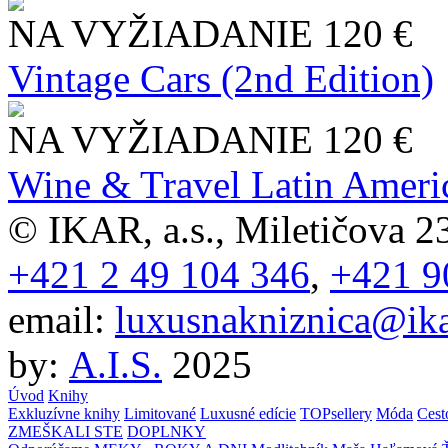
NA VYŽIADANIE
120 €
Vintage Cars (2nd Edition)
NA VYŽIADANIE
120 €
Wine & Travel Latin Ameri
© IKAR, a.s., Miletičova 23
+421 2 49 104 346
,
+421 9
email:
luxusnakniznica@ika
by:
A.I.S.
2025
Úvod
Knihy
Exkluzívne knihy
Limitované
Luxusné edície
TOPsellery
Móda
Cest
ZMEŠKALI STE
DOPLNKY