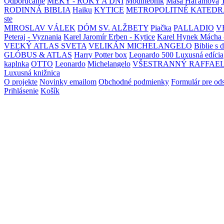
Odporúčame
MEKY - ROKY A DNI
Modlitebník
Maša Haľamová
RODINNÁ BIBLIA
Haiku
KYTICE
METROPOLITNÉ KATEDR
ste
MIROSLAV VÁLEK
DÓM SV. ALŽBETY
Piačka
PALLADIO
V
Peteraj - Vyznania
Karel Jaromír Erben - Kytice
Karel Hynek Mácha 
VEĽKÝ ATLAS SVETA
VELIKÁN MICHELANGELO
Biblie s 
GLÓBUS & ATLAS
Harry Potter box
Leonardo 500 Luxusná edícia
kaplnka
OTTO
Leonardo
Michelangelo
VŠESTRANNÝ RAFFAE
Luxusná knižnica
O projekte
Novinky emailom
Obchodné podmienky
Formulár pre od
Prihlásenie
Košík