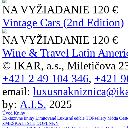
NA VYŽIADANIE
120 €
Vintage Cars (2nd Edition)
NA VYŽIADANIE
120 €
Wine & Travel Latin Ameri
© IKAR, a.s., Miletičova 23
+421 2 49 104 346
,
+421 9
email:
luxusnakniznica@ika
by:
A.I.S.
2025
Úvod
Knihy
Exkluzívne knihy
Limitované
Luxusné edície
TOPsellery
Móda
Cest
ZMEŠKALI STE
DOPLNKY