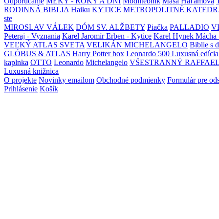
Odporúčame
MEKY - ROKY A DNI
Modlitebník
Maša Haľamová
RODINNÁ BIBLIA
Haiku
KYTICE
METROPOLITNÉ KATEDR
ste
MIROSLAV VÁLEK
DÓM SV. ALŽBETY
Piačka
PALLADIO
V
Peteraj - Vyznania
Karel Jaromír Erben - Kytice
Karel Hynek Mácha 
VEĽKÝ ATLAS SVETA
VELIKÁN MICHELANGELO
Biblie s 
GLÓBUS & ATLAS
Harry Potter box
Leonardo 500 Luxusná edícia
kaplnka
OTTO
Leonardo
Michelangelo
VŠESTRANNÝ RAFFAE
Luxusná knižnica
O projekte
Novinky emailom
Obchodné podmienky
Formulár pre od
Prihlásenie
Košík