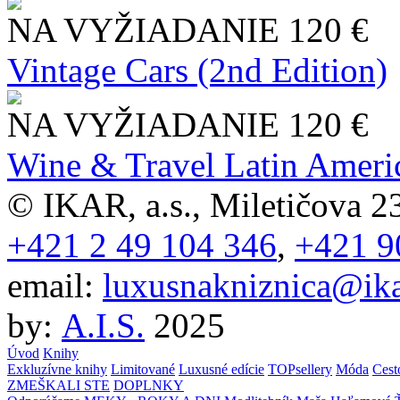
NA VYŽIADANIE
120 €
Vintage Cars (2nd Edition)
NA VYŽIADANIE
120 €
Wine & Travel Latin Ameri
© IKAR, a.s., Miletičova 23
+421 2 49 104 346
,
+421 9
email:
luxusnakniznica@ika
by:
A.I.S.
2025
Úvod
Knihy
Exkluzívne knihy
Limitované
Luxusné edície
TOPsellery
Móda
Cest
ZMEŠKALI STE
DOPLNKY