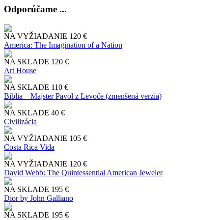
Odporúčame ...
NA VYŽIADANIE
120 €
America: The Imagination of a Nation
NA SKLADE
120 €
Art House
NA SKLADE
110 €
Biblia – Majster Pavol z Levoče (zmenšená verzia)
NA SKLADE
40 €
Civilizácia
NA VYŽIADANIE
105 €
Costa Rica Vida
NA VYŽIADANIE
120 €
David Webb: The Quintessential American Jeweler
NA SKLADE
195 €
Dior by John Galliano
NA SKLADE
195 €