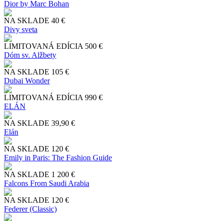
Dior by Marc Bohan
NA SKLADE
40 €
Divy sveta
LIMITOVANÁ EDÍCIA
500 €
Dóm sv. Alžbety
NA SKLADE
105 €
Dubai Wonder
LIMITOVANÁ EDÍCIA
990 €
ELÁN
NA SKLADE
39,90 €
Elán
NA SKLADE
120 €
Emily in Paris: The Fashion Guide
NA SKLADE
1 200 €
Falcons From Saudi Arabia
NA SKLADE
120 €
Federer (Classic)