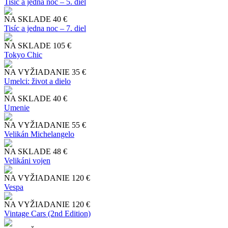
Tisíc a jedna noc – 5. diel
NA SKLADE
40 €
Tisíc a jedna noc – 7. diel
NA SKLADE
105 €
Tokyo Chic
NA VYŽIADANIE
35 €
Umelci: život a dielo
NA SKLADE
40 €
Umenie
NA VYŽIADANIE
55 €
Velikán Michelangelo
NA SKLADE
48 €
Velikáni vojen
NA VYŽIADANIE
120 €
Vespa
NA VYŽIADANIE
120 €
Vintage Cars (2nd Edition)