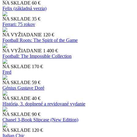
NA SKLADE
60 €
Felix (základná verzia)
NA SKLADE
35 €
Ferrari: 75 rokov
NA VYŽIADANIE
120 €
Football Roots: The Spirit of the Game
NA VYŽIADANIE
1 400 €
Football: The Impossible Collection
NA SKLADE
170 €
Fred
NA SKLADE
59 €
Génius Gustave Doré
NA SKLADE
40 €
História, 3. doplnené a revidované vydanie
NA SKLADE
90 €
Chanel 3-Book Slipcase (New Edition)
NA SKLADE
120 €
Italian Chic