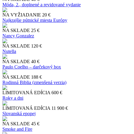
Móda, 2., doplnené a revidované vydanie
NA VYŽIADANIE
20 €
Najkrajšie pútnické miesta Európy
NA SKLADE
25 €
Nancy Gonzalez
NA SKLADE
120 €
Nutella
NA SKLADE
40 €
Paulo Coelho – darčekový box
NA SKLADE
188 €
Rodinná Biblia (zmenšená verzia)
LIMITOVANÁ EDÍCIA
600 €
Roky a dni
LIMITOVANÁ EDÍCIA
11 900 €
Slo​vanská epopej
NA SKLADE
45 €
Smoke and Fire