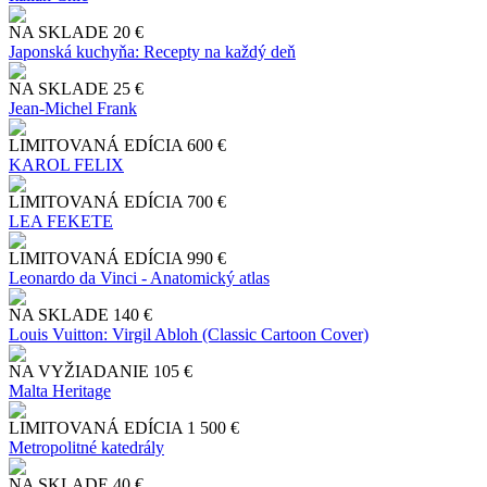
NA SKLADE
20 €
Japonská kuchyňa: Recepty na každý deň
NA SKLADE
25 €
Jean-Michel Frank
LIMITOVANÁ EDÍCIA
600 €
KAROL FELIX
LIMITOVANÁ EDÍCIA
700 €
LEA FEKETE
LIMITOVANÁ EDÍCIA
990 €
Leonardo da Vinci - Anatomický atlas
NA SKLADE
140 €
Louis Vuitton: Virgil Abloh (Classic Cartoon Cover)
NA VYŽIADANIE
105 €
Malta Heritage
LIMITOVANÁ EDÍCIA
1 500 €
Metropolitné katedrály
NA SKLADE
40 €