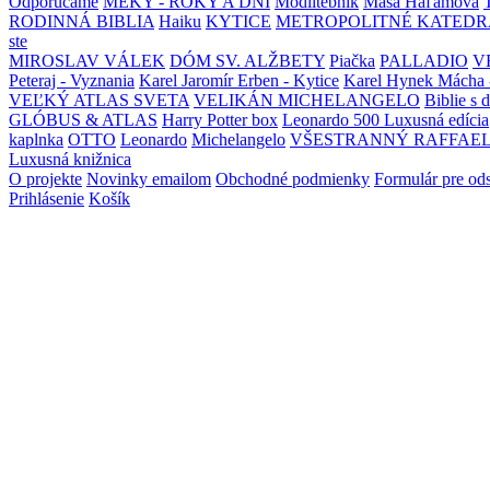
Odporúčame
MEKY - ROKY A DNI
Modlitebník
Maša Haľamová
RODINNÁ BIBLIA
Haiku
KYTICE
METROPOLITNÉ KATEDR
ste
MIROSLAV VÁLEK
DÓM SV. ALŽBETY
Piačka
PALLADIO
V
Peteraj - Vyznania
Karel Jaromír Erben - Kytice
Karel Hynek Mácha 
VEĽKÝ ATLAS SVETA
VELIKÁN MICHELANGELO
Biblie s 
GLÓBUS & ATLAS
Harry Potter box
Leonardo 500 Luxusná edícia
kaplnka
OTTO
Leonardo
Michelangelo
VŠESTRANNÝ RAFFAE
Luxusná knižnica
O projekte
Novinky emailom
Obchodné podmienky
Formulár pre od
Prihlásenie
Košík