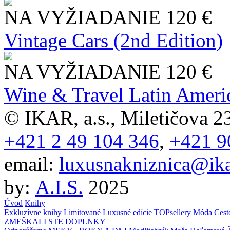
NA VYŽIADANIE
120 €
Vintage Cars (2nd Edition)
NA VYŽIADANIE
120 €
Wine & Travel Latin Ameri
© IKAR, a.s., Miletičova 23
+421 2 49 104 346
,
+421 9
email:
luxusnakniznica@ika
by:
A.I.S.
2025
Úvod
Knihy
Exkluzívne knihy
Limitované
Luxusné edície
TOPsellery
Móda
Cest
ZMEŠKALI STE
DOPLNKY