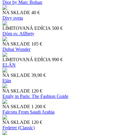
Dior by Marc Bohan
NA SKLADE
40 €
Divy sveta
LIMITOVANÁ EDÍCIA
500 €
Dóm sv. Alžbety
NA SKLADE
105 €
Dubai Wonder
LIMITOVANÁ EDÍCIA
990 €
ELÁN
NA SKLADE
39,90 €
Elán
NA SKLADE
120 €
Emily in Paris: The Fashion Guide
NA SKLADE
1 200 €
Falcons From Saudi Arabia
NA SKLADE
120 €
Federer (Classic)