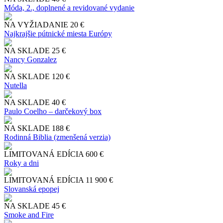
Móda, 2., doplnené a revidované vydanie
NA VYŽIADANIE
20 €
Najkrajšie pútnické miesta Európy
NA SKLADE
25 €
Nancy Gonzalez
NA SKLADE
120 €
Nutella
NA SKLADE
40 €
Paulo Coelho – darčekový box
NA SKLADE
188 €
Rodinná Biblia (zmenšená verzia)
LIMITOVANÁ EDÍCIA
600 €
Roky a dni
LIMITOVANÁ EDÍCIA
11 900 €
Slo​vanská epopej
NA SKLADE
45 €
Smoke and Fire