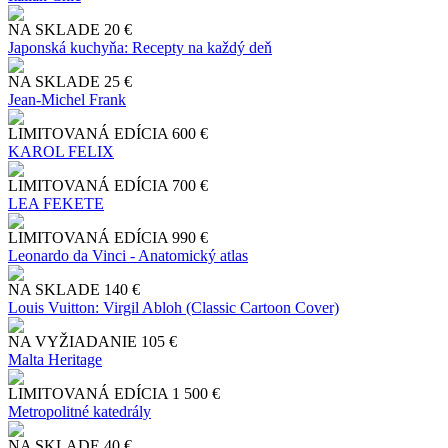
NA SKLADE
20 €
Japonská kuchyňa: Recepty na každý deň
NA SKLADE
25 €
Jean-Michel Frank
LIMITOVANÁ EDÍCIA
600 €
KAROL FELIX
LIMITOVANÁ EDÍCIA
700 €
LEA FEKETE
LIMITOVANÁ EDÍCIA
990 €
Leonardo da Vinci - Anatomický atlas
NA SKLADE
140 €
Louis Vuitton: Virgil Abloh (Classic Cartoon Cover)
NA VYŽIADANIE
105 €
Malta Heritage
LIMITOVANÁ EDÍCIA
1 500 €
Metropolitné katedrály
NA SKLADE
40 €