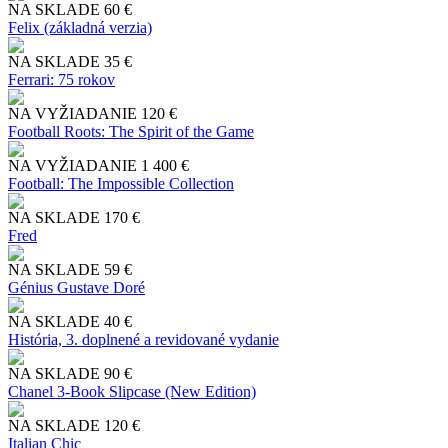
NA SKLADE
60 €
Felix (základná verzia)
NA SKLADE
35 €
Ferrari: 75 rokov
NA VYŽIADANIE
120 €
Football Roots: The Spirit of the Game
NA VYŽIADANIE
1 400 €
Football: The Impossible Collection
NA SKLADE
170 €
Fred
NA SKLADE
59 €
Génius Gustave Doré
NA SKLADE
40 €
História, 3. doplnené a revidované vydanie
NA SKLADE
90 €
Chanel 3-Book Slipcase (New Edition)
NA SKLADE
120 €
Italian Chic