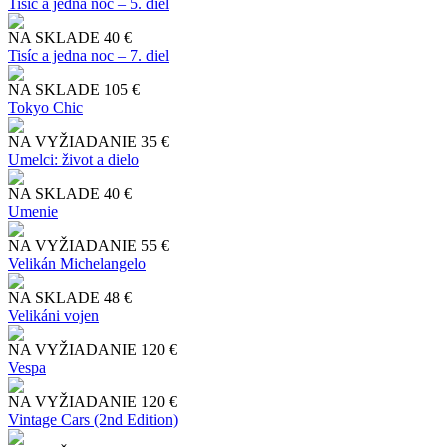
Tisíc a jedna noc – 5. diel
NA SKLADE
40 €
Tisíc a jedna noc – 7. diel
NA SKLADE
105 €
Tokyo Chic
NA VYŽIADANIE
35 €
Umelci: život a dielo
NA SKLADE
40 €
Umenie
NA VYŽIADANIE
55 €
Velikán Michelangelo
NA SKLADE
48 €
Velikáni vojen
NA VYŽIADANIE
120 €
Vespa
NA VYŽIADANIE
120 €
Vintage Cars (2nd Edition)