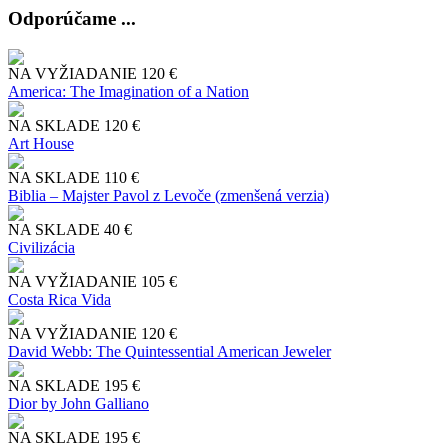
Odporúčame ...
NA VYŽIADANIE
120 €
America: The Imagination of a Nation
NA SKLADE
120 €
Art House
NA SKLADE
110 €
Biblia – Majster Pavol z Levoče (zmenšená verzia)
NA SKLADE
40 €
Civilizácia
NA VYŽIADANIE
105 €
Costa Rica Vida
NA VYŽIADANIE
120 €
David Webb: The Quintessential American Jeweler
NA SKLADE
195 €
Dior by John Galliano
NA SKLADE
195 €