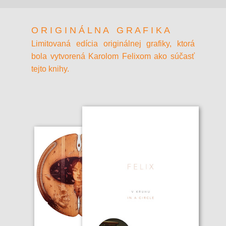
O R I G I N Á L N A G R A F I K A
Limitovaná edícia originálnej grafiky, ktorá
bola vytvorená Karolom Felixom ako súčasť
tejto knihy.