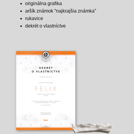
originálna grafika
aršík známok “najkrajšia známka”
rukavice
dekrét o vlastníctve