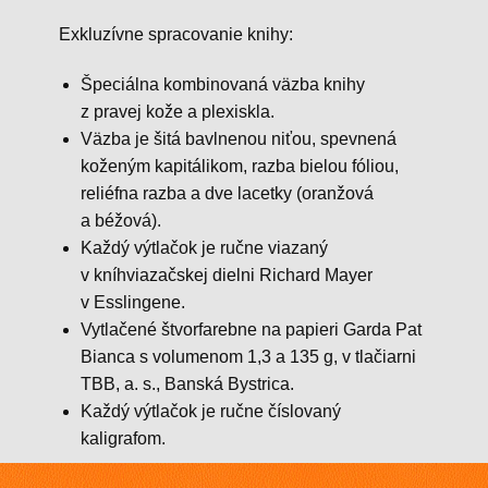
Exkluzívne spracovanie knihy:
Špeciálna kombinovaná väzba knihy
z pravej kože a plexiskla.
Väzba je šitá bavlnenou niťou, spevnená
koženým kapitálikom, razba bielou fóliou,
reliéfna razba a dve lacetky (oranžová
a béžová).
Každý výtlačok je ručne viazaný
v kníhviazačskej dielni Richard Mayer
v Esslingene.
Vytlačené štvorfarebne na papieri Garda Pat
Bianca s volumenom 1,3 a 135 g, v tlačiarni
TBB, a. s., Banská Bystrica.
Každý výtlačok je ručne číslovaný
kaligrafom.