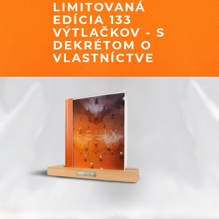
LIMITOVANÁ
EDÍCIA 133
VÝTLAČKOV - S
DEKRÉTOM O
VLASTNÍCTVE