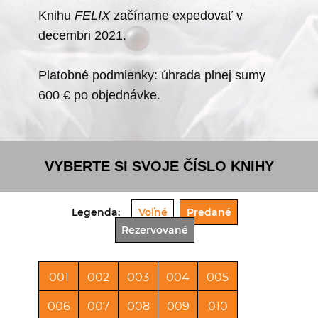
Knihu
FELIX
začíname expedovať v
decembri 2021.
Platobné podmienky: úhrada plnej sumy
600 € po objednávke.
VYBERTE SI SVOJE ČÍSLO KNIHY
Legenda:
Voľné
Predané
Rezervované
001
002
003
004
005
006
007
008
009
010