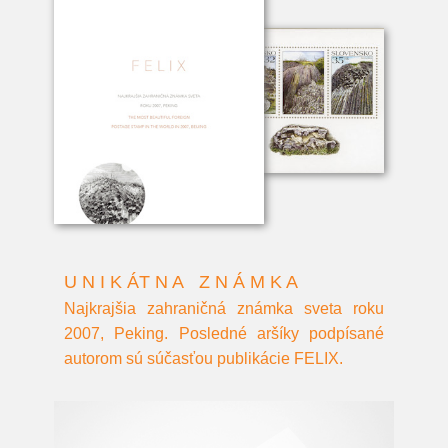
U N I K ÁT N A Z N Á M K A
Najkrajšia zahraničná známka sveta roku
2007, Peking. Posledné aršíky podpísané
autorom sú súčasťou publikácie FELIX.