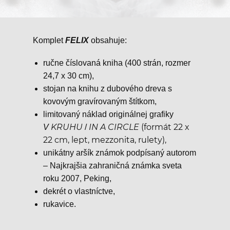
Komplet
FELIX
obsahuje:
ručne číslovaná kniha (400 strán, rozmer
24,7 x 30 cm),
stojan na knihu z dubového dreva s
kovovým gravírovaným štítkom,
limitovaný náklad originálnej grafiky
KRUHU
IN A
CIRCLE
(formát 22 x
V
/
22 cm, lept, mezzonita, rulety),
unikátny aršík známok podpísaný autorom
– Najkrajšia zahraničná známka sveta
roku 2007, Peking,
dekrét o vlastníctve,
rukavice.