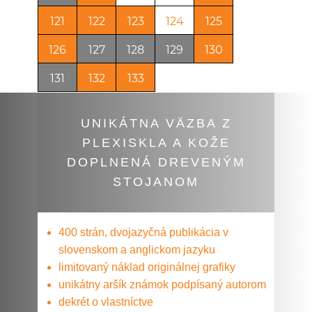
121
122
123
124
125
126
127
128
129
130
131
132
133
UNIKÁTNA VÄZBA Z
PLEXISKLA A KOŽE
DOPLNENÁ DREVENÝM
STOJANOM
400 strán​, dvojazyčná publikácia v
slovenskom a anglickom jazyku
limitovaný náklad originálnej grafiky
unikátny aršík známok podpísaný autorom
dekrét o vlastníctve