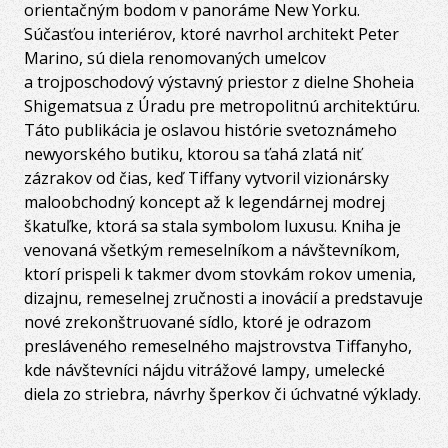
orientačným bodom v panoráme New Yorku.
Súčasťou interiérov, ktoré navrhol architekt Peter
Marino, sú diela renomovaných umelcov
a trojposchodový výstavný priestor z dielne Shoheia
Shigematsua z Úradu pre metropolitnú architektúru.
Táto publikácia je oslavou histórie svetoznámeho
newyorského butiku, ktorou sa ťahá zlatá niť
zázrakov od čias, keď Tiffany vytvoril vizionársky
maloobchodný koncept až k legendárnej modrej
škatuľke, ktorá sa stala symbolom luxusu. Kniha je
venovaná všetkým remeselníkom a návštevníkom,
ktorí prispeli k takmer dvom stovkám rokov umenia,
dizajnu, remeselnej zručnosti a inovácií a predstavuje
nové zrekonštruované sídlo, ktoré je odrazom
presláveného remeselného majstrovstva Tiffanyho,
kde návštevníci nájdu vitrážové lampy, umelecké
diela zo striebra, návrhy šperkov či úchvatné výklady.