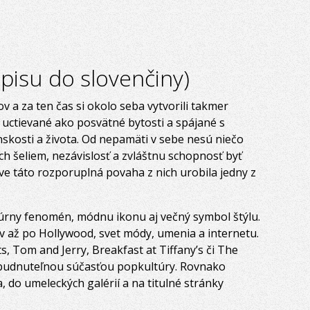
opisu do slovenčiny)
v a za ten čas si okolo seba vytvorili takmer
uctievané ako posvätné bytosti a spájané s
kosti a života. Od nepamäti v sebe nesú niečo
ch šeliem, nezávislosť a zvláštnu schopnosť byť
ve táto rozporuplná povaha z nich urobila jedny z
úrny fenomén, módnu ikonu aj večný symbol štýlu.
v až po Hollywood, svet módy, umenia a internetu.
s, Tom and Jerry, Breakfast at Tiffany’s či The
abudnuteľnou súčasťou popkultúry. Rovnako
 do umeleckých galérií a na titulné stránky