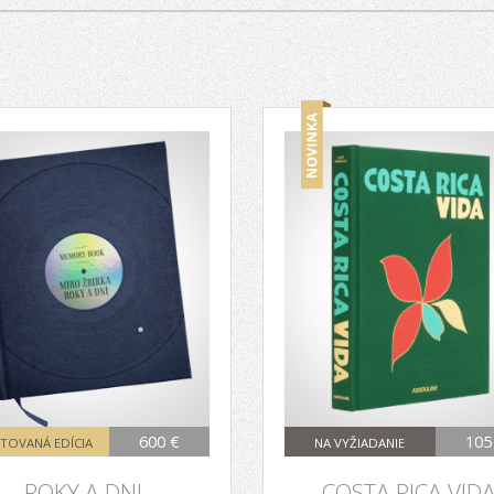
600 €
105
ITOVANÁ EDÍCIA
NA VYŽIADANIE
ROKY A DNI
COSTA RICA VID