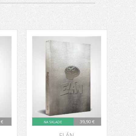
 €
39,90 €
NA SKLADE
A
ELÁN