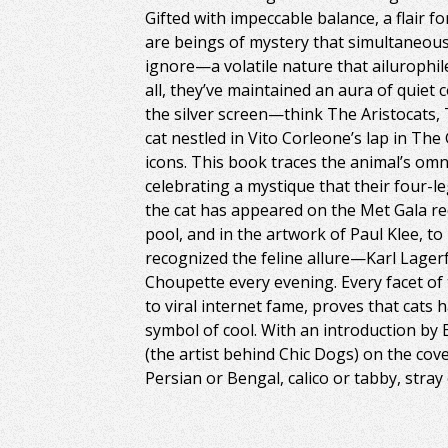
Gifted with impeccable balance, a flair fo
are beings of mystery that simultaneous
ignore—a volatile nature that ailurophi
all, they’ve maintained an aura of quiet
the silver screen—think The Aristocats, 
cat nestled in Vito Corleone’s lap in Th
icons. This book traces the animal’s om
celebrating a mystique that their four-l
the cat has appeared on the Met Gala re
pool, and in the artwork of Paul Klee, t
recognized the feline allure—Karl Lagerf
Choupette every evening. Every facet of
to viral internet fame, proves that cat
symbol of cool. With an introduction by
(the artist behind Chic Dogs) on the cov
Persian or Bengal, calico or tabby, stray