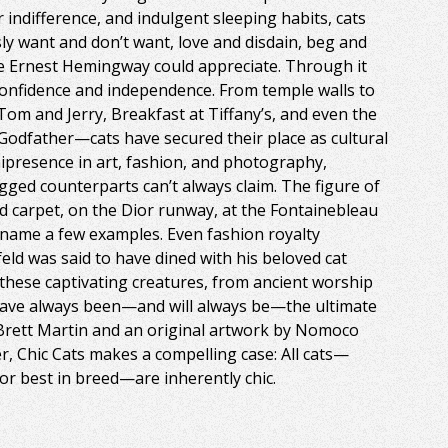
r indifference, and indulgent sleeping habits, cats
ly want and don’t want, love and disdain, beg and
le Ernest Hemingway could appreciate. Through it
 confidence and independence. From temple walls to
Tom and Jerry, Breakfast at Tiffany’s, and even the
e Godfather—cats have secured their place as cultural
nipresence in art, fashion, and photography,
egged counterparts can’t always claim. The figure of
d carpet, on the Dior runway, at the Fontainebleau
o name a few examples. Even fashion royalty
eld was said to have dined with his beloved cat
 these captivating creatures, from ancient worship
s have always been—and will always be—the ultimate
 Brett Martin and an original artwork by Nomoco
er, Chic Cats makes a compelling case: All cats—
 or best in breed—are inherently chic.