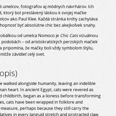
li umelcov, fotografov aj módnych návrhárov. Ich
d, ktorý bol preslávený láskou k svojej mačke
elcov ako Paul Klee. Každá stránka knihy zachytáva
chopnosť byť absolútne chic bez akejkoľvek snahy.
u obálkou od umelca Nomoco je
Chic Cats
vizuálnou
h podobách – od aristokratických perzských mačiek
a pripomína, že mačky boli vždy symbolom štýlu,
môže závidieť celý svet.
opis)
e walked alongside humanity, leaving an indelible
man heart. In ancient Egypt, cats were revered as
and childbirth, began as a lioness before transforming
ries, cats have been wrapped in folklore and
 measure, perhaps because they still carry the
elatives in every languid stretch and protracted claw.