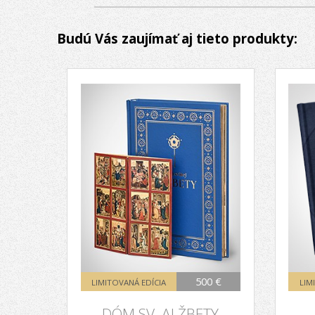
Budú Vás zaujímať aj tieto produkty:
500 €
LIMITOVANÁ EDÍCIA
LIM
DÓM SV. ALŽBETY