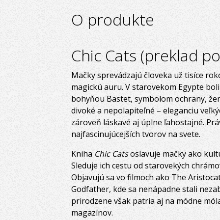
O produkte
Chic Cats (preklad p
Mačky sprevádzajú človeka už tisíce roko
magickú auru. V starovekom Egypte boli 
bohyňou Bastet, symbolom ochrany, žens
divoké a nepolapiteľné – eleganciu veľký
zároveň láskavé aj úplne ľahostajné. Prá
najfascinujúcejších tvorov na svete.
Kniha
Chic Cats
oslavuje mačky ako kult
Sleduje ich cestu od starovekých chrámo
Objavujú sa vo filmoch ako The Aristocat
Godfather, kde sa nenápadne stali nez
prirodzene však patria aj na módne móla,
magazínov.