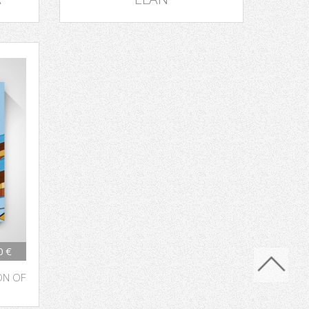
0 €
ON OF