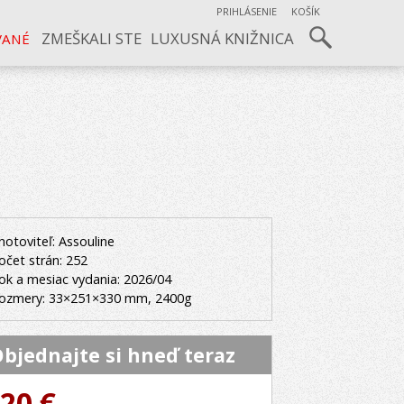
PRIHLÁSENIE
KOŠÍK
ZMEŠKALI STE
LUXUSNÁ KNIŽNICA
VANÉ
hotoviteľ: Assouline
očet strán: 252
ok a mesiac vydania: 2026/04
ozmery: 33×251×330 mm, 2400g
bjednajte si hneď teraz
20 €