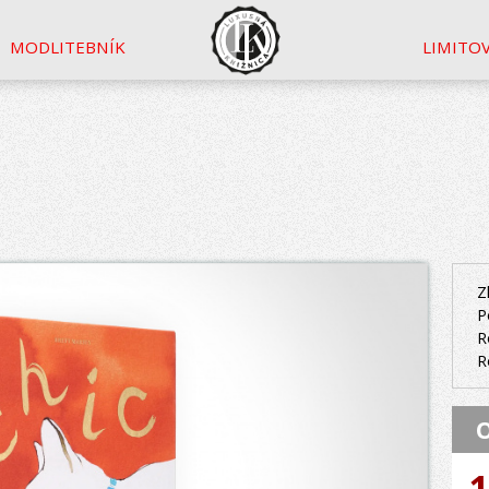
MODLITEBNÍK
LIMITO
Z
P
R
R
O
1