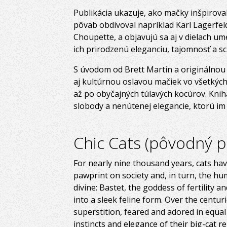
Publikácia ukazuje, ako mačky inšpirova
pôvab obdivoval napríklad Karl Lagerfel
Choupette, a objavujú sa aj v dielach um
ich prirodzenú eleganciu, tajomnosť a s
S úvodom od Brett Martin a originálno
aj kultúrnou oslavou mačiek vo všetkýc
až po obyčajných túlavých kocúrov. Knih
slobody a nenútenej elegancie, ktorú im 
Chic Cats (pôvodný p
For nearly nine thousand years, cats hav
pawprint on society and, in turn, the hu
divine: Bastet, the goddess of fertility 
into a sleek feline form. Over the centu
superstition, feared and adored in equal
instincts and elegance of their big-cat r